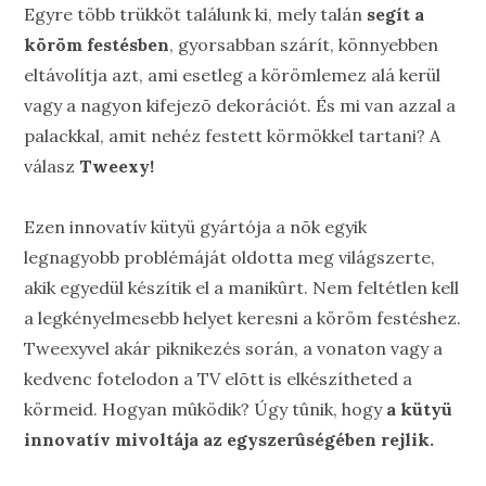
Egyre több trükköt találunk ki, mely talán
segít a
köröm festésben
, gyorsabban szárít, könnyebben
eltávolítja azt, ami esetleg a körömlemez alá kerül
vagy a nagyon kifejezõ dekorációt. És mi van azzal a
palackkal, amit nehéz festett körmökkel tartani? A
válasz
Tweexy!
Ezen innovatív kütyü gyártója a nõk egyik
legnagyobb problémáját oldotta meg világszerte,
akik egyedül készítik el a manikûrt. Nem feltétlen kell
a legkényelmesebb helyet keresni a köröm festéshez.
Tweexyvel akár piknikezés során, a vonaton vagy a
kedvenc fotelodon a TV elõtt is elkészítheted a
körmeid. Hogyan mûködik? Úgy tûnik, hogy
a kütyü
innovatív mivoltája az egyszerûségében rejlik.