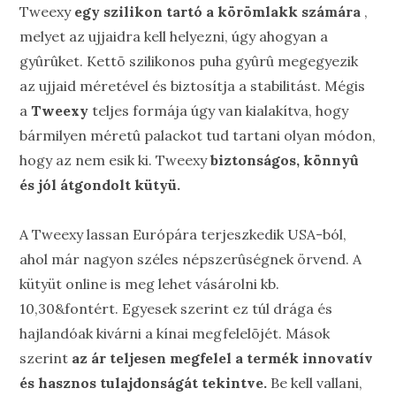
Tweexy
egy szilikon tartó a körömlakk számára
,
melyet az ujjaidra kell helyezni, úgy ahogyan a
gyûrûket. Kettõ szilikonos puha gyûrû megegyezik
az ujjaid méretével és biztosítja a stabilitást. Mégis
a
Tweexy
teljes formája úgy van kialakítva, hogy
bármilyen méretû palackot tud tartani olyan módon,
hogy az nem esik ki. Tweexy
biztonságos, könnyû
és jól átgondolt kütyü.
A Tweexy lassan Európára terjeszkedik USA-ból,
ahol már nagyon széles népszerûségnek örvend. A
kütyüt online is meg lehet vásárolni kb.
10,30&fontért. Egyesek szerint ez túl drága és
hajlandóak kivárni a kínai megfelelõjét. Mások
szerint
az ár teljesen megfelel a termék innovatív
és hasznos tulajdonságát tekintve.
Be kell vallani,