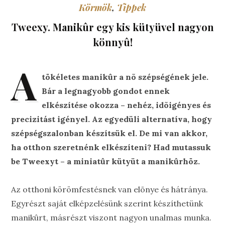
Körmök
,
Tippek
Tweexy. Manikûr egy kis kütyüvel nagyon
könnyû!
A
tökéletes manikûr a nõ szépségének jele.
Bár a legnagyobb gondot ennek
elkészítése okozza – nehéz, idõigényes és
precizitást igényel. Az egyedüli alternatíva, hogy
szépségszalonban készítsük el. De mi van akkor,
ha otthon szeretnénk elkészíteni? Had mutassuk
be Tweexyt – a miniatûr kütyüt a manikûrhöz.
Az otthoni körömfestésnek van elõnye és hátránya.
Egyrészt saját elképzelésünk szerint készíthetünk
manikûrt, másrészt viszont nagyon unalmas munka.