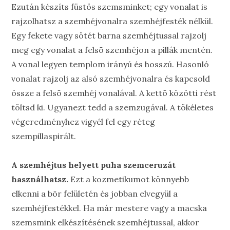
Ezután készíts füstös szemsminket; egy vonalat is
rajzolhatsz a szemhéjvonalra szemhéjfesték nélkül.
Egy fekete vagy sötét barna szemhéjtussal rajzolj
meg egy vonalat a felsõ szemhéjon a pillák mentén.
A vonal legyen templom irányú és hosszú. Hasonló
vonalat rajzolj az alsó szemhéjvonalra és kapcsold
össze a felsõ szemhéj vonalával. A kettõ közötti rést
töltsd ki. Ugyanezt tedd a szemzugával. A tökéletes
végeredményhez vigyél fel egy réteg
szempillaspirált.
A szemhéjtus helyett puha szemceruzát
használhatsz.
Ezt a kozmetikumot könnyebb
elkenni a bõr felületén és jobban elvegyül a
szemhéjfestékkel. Ha már mestere vagy a macska
szemsmink elkészítésének szemhéjtussal, akkor