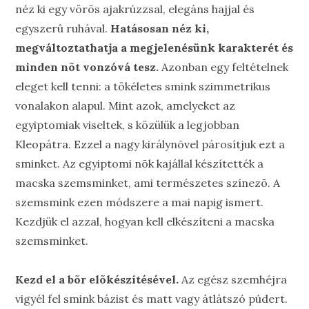
néz ki egy vörös ajakrúzzsal, elegáns hajjal és
egyszerû ruhával.
Hatásosan néz ki,
megváltoztathatja a megjelenésünk karakterét és
minden nõt vonzóvá tesz.
Azonban egy feltételnek
eleget kell tenni: a tökéletes smink szimmetrikus
vonalakon alapul. Mint azok, amelyeket az
egyiptomiak viseltek, s közülük a legjobban
Kleopátra. Ezzel a nagy királynõvel párosítjuk ezt a
sminket. Az egyiptomi nõk kajállal készítették a
macska szemsminket, ami természetes színezõ. A
szemsmink ezen módszere a mai napig ismert.
Kezdjük el azzal, hogyan kell elkészíteni a macska
szemsminket.
Kezd el a bõr elõkészítésével.
Az egész szemhéjra
vigyél fel smink bázist és matt vagy átlátszó púdert.