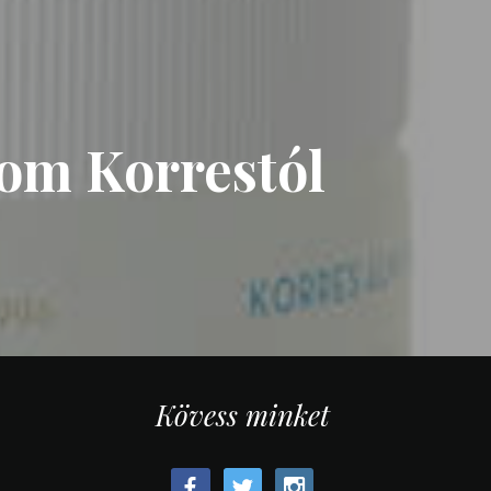
om Korrestól
Kövess minket