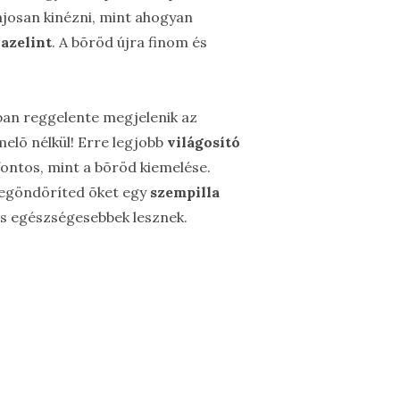
ájosan kinézni, mint ahogyan
azelint
. A bõröd újra finom és
ában reggelente megjelenik az
elõ nélkül! Erre legjobb
világosító
fontos, mint a bõröd kiemelése.
 begöndöríted õket egy
szempilla
 és egészségesebbek lesznek.