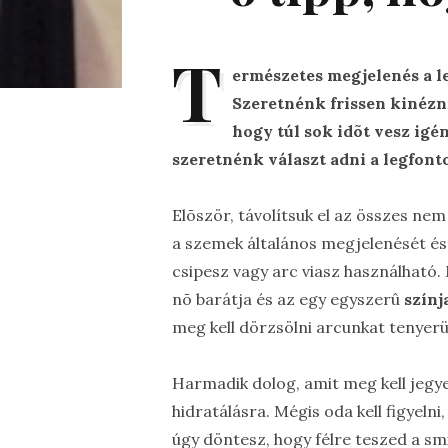
T
ermészetes megjelenés a l
Szeretnénk frissen kinézni
hogy túl sok idõt vesz igé
szeretnénk választ adni a legfont
Elõször, távolítsuk el az összes nem
a szemek általános megjelenését és 
csipesz vagy arc viasz használható.
nõ barátja és az egy egyszerû
színj
meg kell dörzsölni arcunkat tenyerü
Harmadik dolog, amit meg kell jegye
hidratálásra. Mégis oda kell figyeln
úgy döntesz, hogy félre teszed a sm