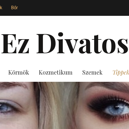
k
Bőr
Ez Divatos
Körmök
Kozmetikum
Szemek
Tippe