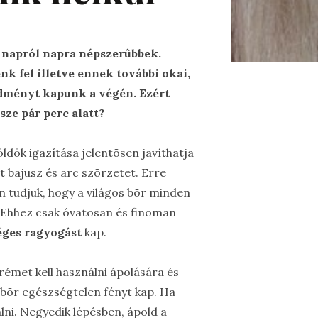
) napról napra népszerûbbek.
k fel illetve ennek további okai,
redményt kapunk a végén. Ezért
ze pár perc alatt?
möldök igazítása jelentõsen javíthatja
t bajusz és arc szõrzetet. Erre
n tudjuk, hogy a világos bõr minden
. Ehhez csak óvatosan és finoman
éges ragyogást
kap.
rémet kell használni ápolására és
a bõr egészségtelen fényt kap. Ha
lni. Negyedik lépésben, ápold a