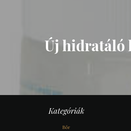
Új hidratál
Kategóriák
Bőr