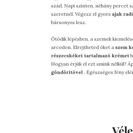
szád. Napi szinten, néhány percet s
szeretnél. Végezz el gyors
ajak rad
bársonyos lesz.
Ötödik lépésben, a szemek kiemelésé
arcodon. Elrejtheted õket a
szem kö
részecskéket tartalmazó krémet
h
Hogyan érjük el ezt smink nélkül? Á
göndörítõvel
. Egészséges fény elé
Vél