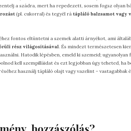
zentelj a szádra, mert ha repedezett, sosem fogsz olyan b
írozást
(pl. cukorral) és tegyél rá
tápláló balzsamot vagy v
hez fontos eltüntetni a szemek alatti árnyékot, ami által
rüli rész világosításával
. És mindezt természetesen kiem
asználni. Hatodik lépésben, emeld ki szemeid; ugyanolyan 
polnod kell szempilláidat és ezt legjobban úgy teheted, ha
réséhez használj tápláló olajt vagy vazelint – vastagabbak
emény, hozzászólás?