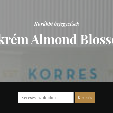
Korábbi bejegyzések
ó krém Almond Bloss