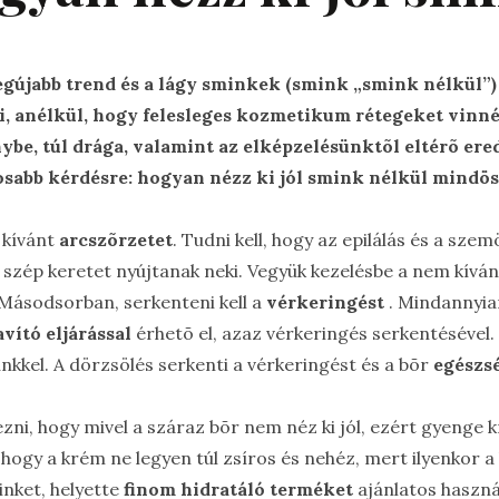
egújabb trend és a lágy sminkek (smink „smink nélkül”
, anélkül, hogy felesleges kozmetikum rétegeket vinnén
nybe, túl drága, valamint az elképzelésünktõl eltérõ e
osabb kérdésre: hogyan nézz ki jól smink nélkül mindöss
 kívánt
arcszõrzetet
. Tudni kell, hogy az epilálás és a sze
szép keretet nyújtanak neki. Vegyük kezelésbe a nem kíván
 Másodsorban, serkenteni kell a
vérkeringést
. Mindannyia
avító eljárással
érhetõ el, azaz vérkeringés serkentésével
nkkel. A dörzsölés serkenti a vérkeringést és a bõr
egészs
zni, hogy mivel a száraz bõr nem néz ki jól, ezért gyenge k
i, hogy a krém ne legyen túl zsíros és nehéz, mert ilyenkor 
inket, helyette
finom hidratáló terméket
ajánlatos haszná