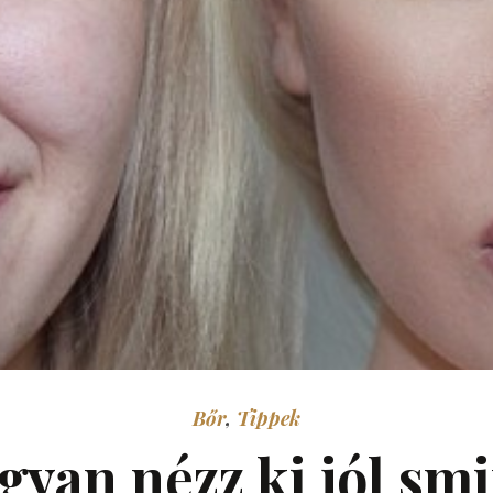
Bőr
,
Tippek
ogyan nézz ki jól sm