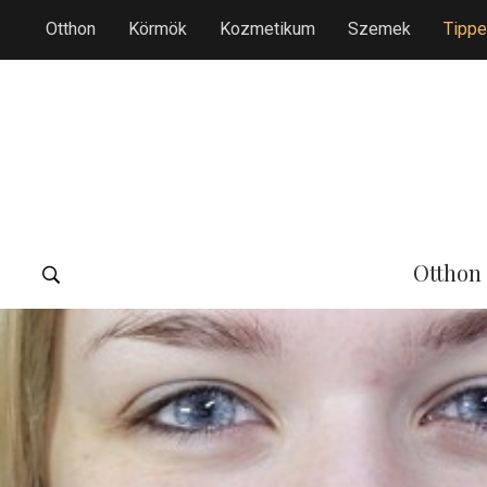
Otthon
Körmök
Kozmetikum
Szemek
Tippe
Otthon