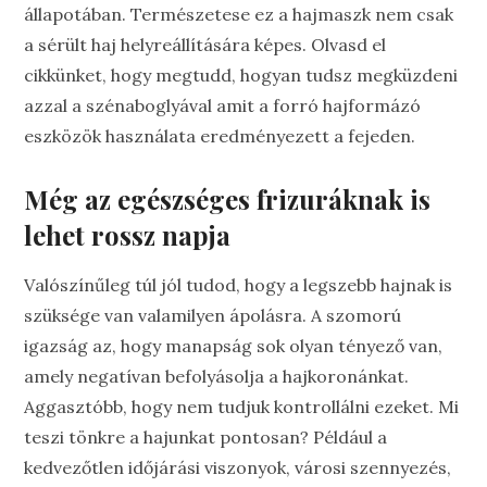
állapotában. Természetese ez a hajmaszk nem csak
a sérült haj helyreállítására képes. Olvasd el
cikkünket, hogy megtudd, hogyan tudsz megküzdeni
azzal a szénaboglyával amit a forró hajformázó
eszközök használata eredményezett a fejeden.
Még az egészséges frizuráknak is
lehet rossz napja
Valószínűleg túl jól tudod, hogy a legszebb hajnak is
szüksége van valamilyen ápolásra. A szomorú
igazság az, hogy manapság sok olyan tényező van,
amely negatívan befolyásolja a hajkoronánkat.
Aggasztóbb, hogy nem tudjuk kontrollálni ezeket. Mi
teszi tönkre a hajunkat pontosan? Például a
kedvezőtlen időjárási viszonyok, városi szennyezés,