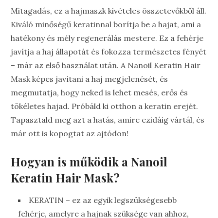
Mitagadás, ez a hajmaszk kivételes összetevőkből áll.
Kiváló minőségű keratinnal borítja be a hajat, ami a
hatékony és mély regenerálás mestere. Ez a fehérje
javítja a haj állapotát és fokozza természetes fényét
– már az első használat után. A Nanoil Keratin Hair
Mask képes javítani a haj megjelenését, és
megmutatja, hogy neked is lehet mesés, erős és
tökéletes hajad. Próbáld ki otthon a keratin erejét.
Tapasztald meg azt a hatás, amire ezidáig vártál, és
már ott is kopogtat az ajtódon!
Hogyan is működik a Nanoil
Keratin Hair Mask?
KERATIN – ez az egyik legszükségesebb
fehérje, amelyre a hajnak szüksége van ahhoz,