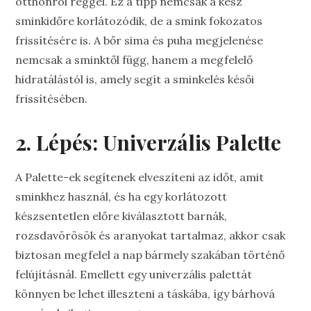
otthonról reggel. Ez a tipp nemcsak a kész
sminkidőre korlátozódik, de a smink fokozatos
frissítésére is. A bőr sima és puha megjelenése
nemcsak a sminktől függ, hanem a megfelelő
hidratálástól is, amely segít a sminkelés késői
frissítésében.
2. Lépés: Univerzális Palette
A Palette-ek segítenek elveszíteni az időt, amit
sminkhez használ, és ha egy korlátozott
készsentetlen előre kiválasztott barnák,
rozsdavörösök és aranyokat tartalmaz, akkor csak
biztosan megfelel a nap bármely szakában történő
felújításnál. Emellett egy univerzális palettát
könnyen be lehet illeszteni a táskába, így bárhová