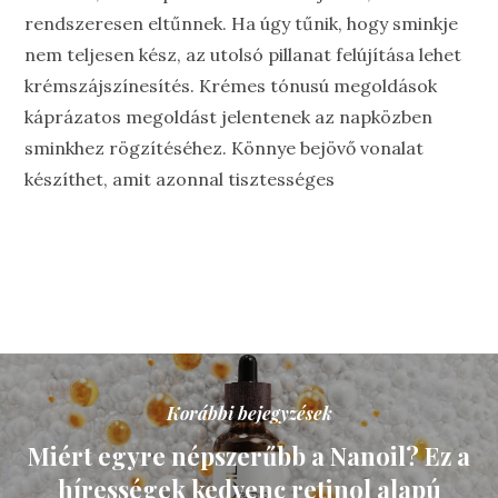
rendszeresen eltűnnek. Ha úgy tűnik, hogy sminkje
nem teljesen kész, az utolsó pillanat felújítása lehet
krémszájszínesítés. Krémes tónusú megoldások
káprázatos megoldást jelentenek az napközben
sminkhez rögzítéséhez. Könnye bejövő vonalat
készíthet, amit azonnal tisztességes
Korábbi bejegyzések
Miért egyre népszerűbb a Nanoil? Ez a
hírességek kedvenc retinol alapú