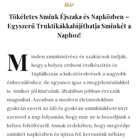
Bőr
Tökéletes Smink Éjszaka és Napközben –
Egyszerű Truktikákkalújíthatja Sminkét a
Naphoz!
M
inden sminkművész és szakácsok tudják,
hogy a helyes otthoni ételkészítés és
táplálkozás a kulcstörekvések a nagyobb
önbecsüléshez, de ugyanez igaz a megjelenésünkkel
is. Amikor jól kinézünk, általában jobban érezzük
magunkat. Azonban a modern életmódokban
gyakran szorít az idő és gyakran sminkünkbotrányt
szenved a nap folyamán, hogy már ne is beszéljünk a
helyes feltöltésről. Annak érdekében, hogy megvédje
sminkét napközben és újítsa fel, keressünk néhány