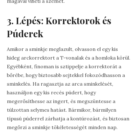
magával viheti a szemet.
3. Lépés: Korrektorok és
Púderek
Amikor a sminkje meglazult, olvasson el egy kis
hideg arckorrektort a T-vonalak és a homloka körül.
Egyébként, finoman is sztippelje a korrektorát a
bőrébe, hogy biztosabb sejtekkel fokozódhasson a
sminkelés. Ha ragasztja az arca sminkelését,
használjon egy kis recés púdert, hogy
megerősíthesse az ingert, és megszüntesse a
túlzottan selymes hatást. Bármikor, bármilyen
típusú púderrel zárhatja a kontúrozást, és biztosan
megőrzi a sminkje tökéletességét minden nap.